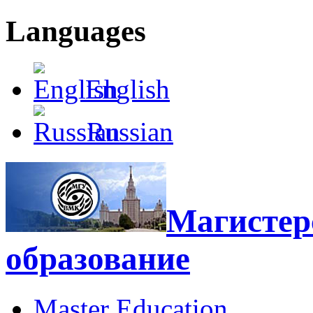
Languages
English
Russian
Магистерс
образование
Master Education