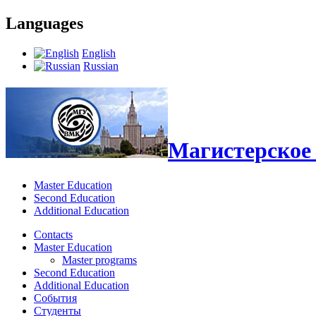
Languages
English
Russian
Магистерское 
Master Education
Second Education
Additional Education
Contacts
Master Education
Master programs
Second Education
Additional Education
События
Студенты