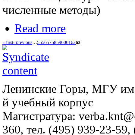
численные методы)
Read more
« first
‹ previous
…
55
56
57
58
59
60
61
62
63
Ленинские Горы, МГУ им
й учебный корпус
Магистратура: verba.knt@c
360, тел. (495) 939-23-59,