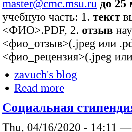
master@cmc.msu.ru
до 25
учебную часть: 1.
текст
в
<ФИО>.PDF, 2.
отзыв
на
<фио_отзыв>(.jpeg или .pd
<фио_рецензия>(.jpeg или 
zavuch's blog
Read more
Социальная стипенди
Thu, 04/16/2020 - 14:11 —