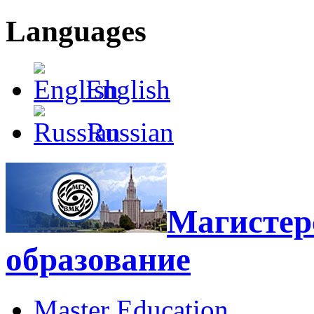
Languages
English
Russian
Магистерс
образование
Master Education