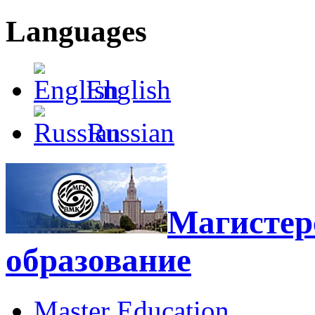
Languages
English
Russian
Магистерс
образование
Master Education