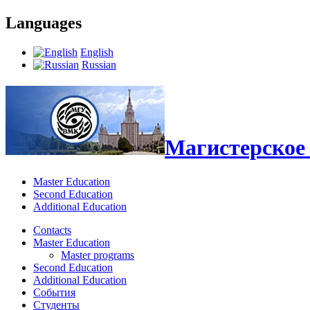
Languages
English
Russian
Магистерское 
Master Education
Second Education
Additional Education
Contacts
Master Education
Master programs
Second Education
Additional Education
События
Студенты