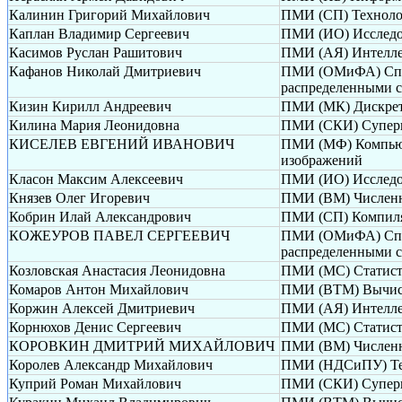
Калинин Григорий Михайлович
ПМИ (СП) Техноло
Каплан Владимир Сергеевич
ПМИ (ИО) Исследов
Касимов Руслан Рашитович
ПМИ (АЯ) Интелле
Кафанов Николай Дмитриевич
ПМИ (ОМиФА) Спек
распределенными 
Кизин Кирилл Андреевич
ПМИ (МК) Дискрет
Килина Мария Леонидовна
ПМИ (СКИ) Суперк
КИСЕЛЕВ ЕВГЕНИЙ ИВАНОВИЧ
ПМИ (МФ) Компьюте
изображений
Класон Максим Алексеевич
ПМИ (ИО) Исследов
Князев Олег Игоревич
ПМИ (ВМ) Численн
Кобрин Илай Александрович
ПМИ (СП) Компиля
КОЖЕУРОВ ПАВЕЛ СЕРГЕЕВИЧ
ПМИ (ОМиФА) Спек
распределенными 
Козловская Анастасия Леонидовна
ПМИ (МС) Статисти
Комаров Антон Михайлович
ПМИ (ВТМ) Вычисл
Коржин Алексей Дмитриевич
ПМИ (АЯ) Интелле
Корнюхов Денис Сергеевич
ПМИ (МС) Статисти
КОРОВКИН ДМИТРИЙ МИХАЙЛОВИЧ
ПМИ (ВМ) Численн
Королев Александр Михайлович
ПМИ (НДСиПУ) Теор
Куприй Роман Михайлович
ПМИ (СКИ) Суперк