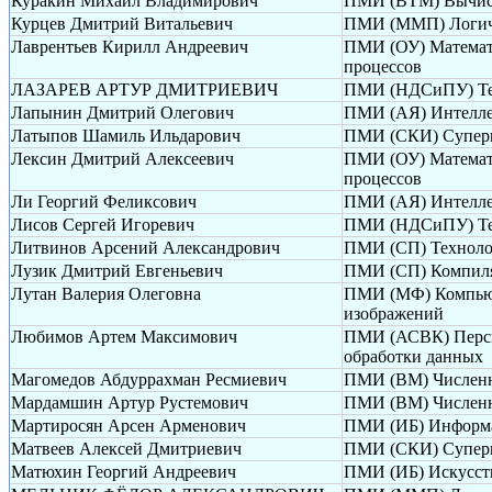
Куракин Михаил Владимирович
ПМИ (ВТМ) Вычисл
Курцев Дмитрий Витальевич
ПМИ (ММП) Логиче
Лаврентьев Кирилл Андреевич
ПМИ (ОУ) Математ
процессов
ЛАЗАРЕВ АРТУР ДМИТРИЕВИЧ
ПМИ (НДСиПУ) Теор
Лапынин Дмитрий Олегович
ПМИ (АЯ) Интелле
Латыпов Шамиль Ильдарович
ПМИ (СКИ) Суперк
Лексин Дмитрий Алексеевич
ПМИ (ОУ) Математ
процессов
Ли Георгий Феликсович
ПМИ (АЯ) Интелле
Лисов Сергей Игоревич
ПМИ (НДСиПУ) Теор
Литвинов Арсений Александрович
ПМИ (СП) Техноло
Лузик Дмитрий Евгеньевич
ПМИ (СП) Компиля
Лутан Валерия Олеговна
ПМИ (МФ) Компьюте
изображений
Любимов Артем Максимович
ПМИ (АСВК) Перспе
обработки данных
Магомедов Абдуррахман Ресмиевич
ПМИ (ВМ) Численн
Мардамшин Артур Рустемович
ПМИ (ВМ) Численн
Мартиросян Арсен Арменович
ПМИ (ИБ) Информа
Матвеев Алексей Дмитриевич
ПМИ (СКИ) Суперк
Матюхин Георгий Андреевич
ПМИ (ИБ) Искусств