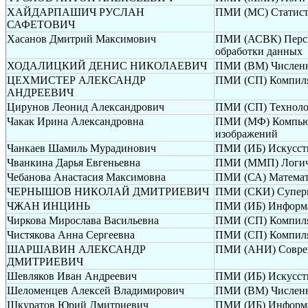
ХАЙДАРПАШИЧ РУСЛАН
ПМИ (МС) Статисти
САФЕТОВИЧ
Хасанов Дмитрий Максимович
ПМИ (АСВК) Перспе
обработки данных
ХОДАЛИЦКИЙ ДЕНИС НИКОЛАЕВИЧ
ПМИ (ВМ) Численн
ЦЕХМИСТЕР АЛЕКСАНДР
ПМИ (СП) Компиля
АНДРЕЕВИЧ
Цирунов Леонид Александрович
ПМИ (СП) Техноло
Чакак Ирина Александровна
ПМИ (МФ) Компьюте
изображений
Чанкаев Шамиль Мурадинович
ПМИ (ИБ) Искусств
Чванкина Дарья Евгеньевна
ПМИ (ММП) Логиче
Чебанова Анастасия Максимовна
ПМИ (СА) Математи
ЧЕРНЫШОВ НИКОЛАЙ ДМИТРИЕВИЧ
ПМИ (СКИ) Суперк
ЧЖАН ИНЦИНЬ
ПМИ (ИБ) Информа
Чиркова Мирослава Васильевна
ПМИ (СП) Компиля
Чистякова Анна Сергеевна
ПМИ (СП) Компиля
ШАРШАВИН АЛЕКСАНДР
ПМИ (АНИ) Соврем
ДМИТРИЕВИЧ
Шевляков Иван Андреевич
ПМИ (ИБ) Искусств
Шеломенцев Алексей Владимирович
ПМИ (ВМ) Численн
Шкуратов Юрий Дмитриевич
ПМИ (ИБ) Информа