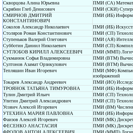
Скворцова Алина Юрьевна
ПМИ (СА) Математи
Скрябин Глеб Денисович
ПМИ (СКИ) Суперк
СМИРНОВ ДМИТРИЙ
ПМИ (ИБ) Информа
КОНСТАНТИНОВИЧ
Соколов Александр Николаевич
ПМИ (ИБ) Искусств
Столяров Роман Константинович
ПМИ (СП) Техноло
Ступеньков Валерий Олегович
ПМИ (АЯ) Интелле
Субботин Даниил Николаевич
ПМИ (СП) Компиля
СУГЛОБОВ КИРИЛЛ АЛЕКСЕЕВИЧ
ПМИ (ММП) Логиче
Сукманюк Софья Владимировна
ПМИ (ВТМ) Вычисл
Султонов Азамат Орзикулович
ПМИ (ВТМ) Вычисл
Тепляшин Иван Игоревич
ПМИ (МФ) Компьюте
изображений
Токарев Александр Андреевич
ПМИ (ИО) Исследов
ТРОЯНОК ТАТЬЯНА ТИМУРОВНА
ПМИ (ИБ) Информа
Тулин Дмитрий Ильич
ПМИ (СП) Техноло
Улитин Дмитрий Александрович
ПМИ (СП) Техноло
Усович Алексей Игоревич
ПМИ (ВМ) Численн
УТЕХИНА МАРИЯ ПАВЛОВНА
ПМИ (ИБ) Информа
Фаизов Алексей Игоревич
ПМИ (МК) Дискрет
ФЕСЕНКО АНАСТАСИЯ
ПМИ (МК) Дискрет
ФРОЛОВ АНТОН АЛЕКСЕЕВИЧ
ПМИ (ММП) Логиче