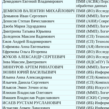
Демидович Евгений Владимирович
ПМИ (АСВК) Перспе
обработки данных
ДЕМИХОВ ВАЛЕНТИН МИХАЙЛОВИЧ
ПМИ (ИО) Исследов
Демьянов Иван Сергеевич
ПМИ (ММП) Логиче
Денисов Степан Вячеславович
ПМИ (АНИ) Соврем
Дзюба Мария Эдуардовна
ПМИ (ММП) Логиче
Дмитриева Татьяна Юрьевна
ПМИ (ММП) Логиче
Доледенок Максим Вадимович
ПМИ (СП) Техноло
Ежов Андрей Владимирович
ПМИ (СП) Техноло
Елфимова Анна Евгеньевна
ПМИ (АЯ) Интелле
Ефремова Ольга Игоревна
ПМИ (ИО) Исследов
ЖУКОВ АЛЕКСАНДР СЕРГЕЕВИЧ
ПМИ (ИО) Исследов
Зива Максим Дмитриевич
ПМИ (НДСиПУ) Теор
ЗИННУРОВ АРТЕМ РИНАТОВИЧ
ПМИ (ММП) Логиче
ЗЮЗИН ЮРИЙ ВАСИЛЬЕВИЧ
ПМИ (ИБ) Информа
Ильина Анна Александровна
ПМИ (СП) Компиля
Ильичев Данила Сергеевич
ПМИ (СП) Компиля
Ильясов Эмин Элчин оглы
ПМИ (ИБ) Искусств
Илюхин Владислав Олегович
ПМИ (ММП) Логиче
Имашев Владислав Родиславович
ПМИ (СКИ) Суперк
ИСАЕВ РУСТАМ РУСЛАНОВИЧ
ПМИ (ИБ) Информа
Исраелян Армен Давидович
ПМИ (ИБ) Информа