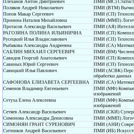
Плеханов Антон Дмитриевич
ПМИ (МС) Статисти
Поляков Андрей Николаевич
ПМИ (ВТМ) Вычисл
Попов Макар Сергеевич
ПМИ (СП) Техноло
Пронина Наталия Михайловна
ПМИ (ММП) Логиче
Протасов Александр Васильевич
ПМИ (АЯ) Интелле
РАГОЗИНА ПОЛИНА ИЛЬИНИЧНА
ПМИ (СП) Компиля
Русецкий Илья Владиславович
ПМИ (СП) Техноло
Рыбакова Александра Андреевна
ПМИ (СА) Математи
САБЛИН МИХАИЛ СЕРГЕЕВИЧ
ПМИ (ВМ) Численн
Савидов Георгий Анатольевич
ПМИ (СП) Компиля
Савиных Юрий Сергеевич
ПМИ (СП) Техноло
Савицкий Илья Павлович
ПМИ (АСВК) Перспе
обработки данных
САФОНОВА ЕЛИЗАВЕТА СЕРГЕЕВНА
ПМИ (СА) Математи
Семенов Владимир Евгеньевич
ПМИ (МФ) Компьюте
изображений
Сетуха Елена Алексеевна
ПМИ (МФ) Компьюте
изображений
Сетяев Александр Васильевич
ПМИ (СКИ) Суперк
Симонова Александра Денисовна
ПМИ (ММП) Логиче
СИМОНЯН ГРАНТ СУРЕНОВИЧ
ПМИ (АНИ) Соврем
Ситников Андрей Васильевич
ПМИ (ИБ) Искусств