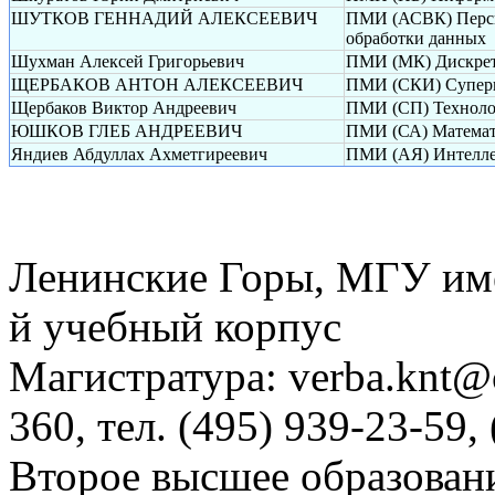
ШУТКОВ ГЕННАДИЙ АЛЕКСЕЕВИЧ
ПМИ (АСВК) Перспе
обработки данных
Шухман Алексей Григорьевич
ПМИ (МК) Дискрет
ЩЕРБАКОВ АНТОН АЛЕКСЕЕВИЧ
ПМИ (СКИ) Суперк
Щербаков Виктор Андреевич
ПМИ (СП) Техноло
ЮШКОВ ГЛЕБ АНДРЕЕВИЧ
ПМИ (СА) Математи
Яндиев Абдуллах Ахметгиреевич
ПМИ (АЯ) Интелле
Ленинские Горы, МГУ им
й учебный корпус
Магистратура: verba.knt@c
360, тел. (495) 939-23-59,
Второе высшее образовани