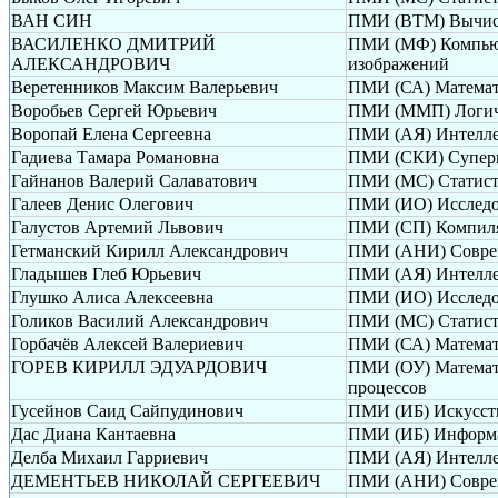
ВАН СИН
ПМИ (ВТМ) Вычисл
ВАСИЛЕНКО ДМИТРИЙ
ПМИ (МФ) Компьюте
АЛЕКСАНДРОВИЧ
изображений
Веретенников Максим Валерьевич
ПМИ (СА) Математи
Воробьев Сергей Юрьевич
ПМИ (ММП) Логиче
Воропай Елена Сергеевна
ПМИ (АЯ) Интелле
Гадиева Тамара Романовна
ПМИ (СКИ) Суперк
Гайнанов Валерий Салаватович
ПМИ (МС) Статисти
Галеев Денис Олегович
ПМИ (ИО) Исследов
Галустов Артемий Львович
ПМИ (СП) Компиля
Гетманский Кирилл Александрович
ПМИ (АНИ) Соврем
Гладышев Глеб Юрьевич
ПМИ (АЯ) Интелле
Глушко Алиса Алексеевна
ПМИ (ИО) Исследов
Голиков Василий Александрович
ПМИ (МС) Статисти
Горбачёв Алексей Валериевич
ПМИ (СА) Математи
ГОРЕВ КИРИЛЛ ЭДУАРДОВИЧ
ПМИ (ОУ) Математ
процессов
Гусейнов Саид Сайпудинович
ПМИ (ИБ) Искусств
Дас Диана Кантаевна
ПМИ (ИБ) Информа
Делба Михаил Гарриевич
ПМИ (АЯ) Интелле
ДЕМЕНТЬЕВ НИКОЛАЙ СЕРГЕЕВИЧ
ПМИ (АНИ) Соврем