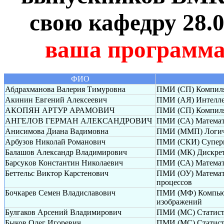
свою кафедру 28.
ваша программа
ФИО
Абдрахманова Валерия Тимуровна
ПМИ (СП) Компиля
Акинин Евгений Алексеевич
ПМИ (АЯ) Интелле
АКОПЯН АРТУР АРАМОВИЧ
ПМИ (СП) Компиля
АНГЕЛОВ ГЕРМАН АЛЕКСАНДРОВИЧ
ПМИ (СА) Математи
Анисимова Диана Вадимовна
ПМИ (ММП) Логиче
Арбузов Николай Романович
ПМИ (СКИ) Суперк
Балашов Александр Владимирович
ПМИ (МК) Дискрет
Барсуков Константин Николаевич
ПМИ (СА) Математи
Беттельс Виктор Карстенович
ПМИ (ОУ) Математ
процессов
Бочкарев Семен Владиславович
ПМИ (МФ) Компьюте
изображений
Булгаков Арсений Владимирович
ПМИ (МС) Статисти
Быков Олег Игоревич
ПМИ (МС) Статисти