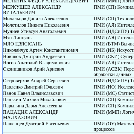
МЕЛЬНИК ФЁДОР АЛЕКСАНДРОВИЧ
ПМИ (ММП) Логиче
МЕРКУШЕВ АЛЕКСАНДР
ПМИ (СП) Компиля
ВИТАЛЬЕВИЧ
Михальцов Данила Алексеевич
ПМИ (СП) Техноло
Молотилов Никита Николаевич
ПМИ (АЯ) Интелле
Муниев Утнасун Анатольевич
ПМИ (НДСиПУ) Теор
Мэн Линцянь
ПМИ (АЯ) Интелле
МЯО ЦЗЯСЮАНЬ
ПМИ (ВТМ) Вычисл
Николайчук Артём Константинович
ПМИ (ИБ) Искусств
Новиков Дмитрий Андреевич
ПМИ (СКИ) Суперк
Носов Анатолий Владимирович
ПМИ (АЯ) Интелле
Оконишников Арий Ариевич
ПМИ (АСВК) Перспе
обработки данных
Островерхов Андрей Сергеевич
ПМИ (НДСиПУ) Теор
Павленко Дмитрий Юльевич
ПМИ (ИО) Исследов
Панов Павел Владиславович
ПМИ (МС) Статисти
Панькин Михаил Михайлович
ПМИ (СП) Компиля
Парыгина Дарья Алексеевна
ПМИ (СП) Компиля
ПАЦАЦИЯ АЛЕКСАНДР
ПМИ (ММП) Логиче
МАЛХАЗОВИЧ
Пашенцев Дмитрий Евгеньевич
ПМИ (ОУ) Математ
процессов